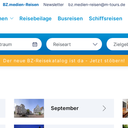
BZ.medien-Reisen
Newsletter
bz.medien-reisen@m-tours.de
men
Reisebeilage
Busreisen
Schiffsreisen
Reiseart
Zielge
Bahn
Deu
Der neue BZ-Reisekatalog ist da - Jetzt stöbern!
Bus
Eur
Eigenanreise
Welt
Flug
Schiff
September